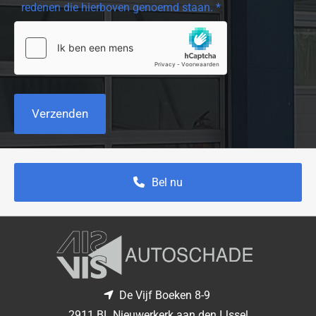
redenen die hierboven genoemd staan. *
Bel nu
De Vijf Boeken 8-9

2911 BL Nieuwerkerk aan den IJssel