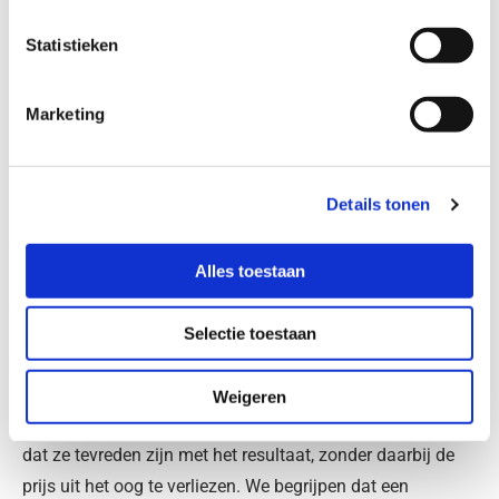
Statistieken
Marketing
KWALITEIT EN FLEXIBILITEIT BIJ VIS
AUTOSCHADE
Details tonen
Vis Autoschade is een ervaren bedrijf dat al lang actief is
Alles toestaan
in de autoschadeherstelbranche. Door de jaren heen
hebben we een solide reputatie opgebouwd op het gebied
Selectie toestaan
van klantenservice en hoogwaardige kwaliteit van ons
werk. Het team van Vis Autoschade streeft er altijd naar
Weigeren
om klanten op een goede manier te helpen en te zorgen
dat ze tevreden zijn met het resultaat, zonder daarbij de
prijs uit het oog te verliezen. We begrijpen dat een