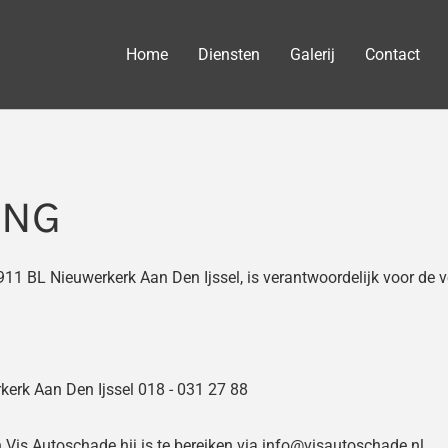
Home
Diensten
Galerij
Contact
ING
911 BL Nieuwerkerk Aan Den Ijssel, is verantwoordelijk voor de
kerk Aan Den Ijssel
018 - 031 27 88
Vis Autoschade hij is te bereiken via info@visautoschade.nl.