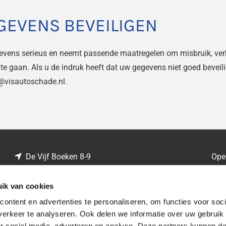
GEVENS BEVEILIGEN
vens serieus en neemt passende maatregelen om misbruik, ver
 gaan. Als u de indruk heeft dat uw gegevens niet goed beveilig
o@visautoschade.nl.
De Vijf Boeken 8-9
Ope

2911 BL Nieuwerkerk aan den IJssel
Maa
KVK: 57639264
ik van cookies
Zat
Privacyverklaring

ontent en advertenties te personaliseren, om functies voor soci
Zon
erkeer te analyseren. Ook delen we informatie over uw gebruik
Contactgegevens
or social media, adverteren en analyse. Deze partners kunnen 