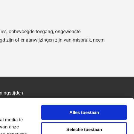
lies, onbevoegde toegang, ongewenste
d zijn of er aanwijzingen zijn van misbruik, neem
ningstijden
ndag - Vrijdag
07:00 - 17:30
erdag
09:00 - 12:30
Alles toestaan
al media te
dag
Gesloten
 van onze
Selectie toestaan
deze gegevens