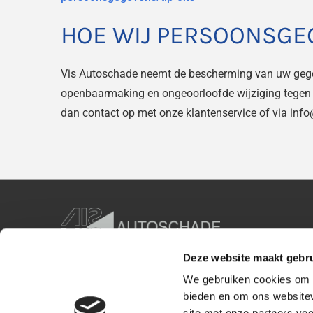
HOE WIJ PERSOONSGE
Vis Autoschade neemt de bescherming van uw gege
openbaarmaking en ongeoorloofde wijziging tegen te
dan contact op met onze klantenservice of via inf
Deze website maakt gebru
We gebruiken cookies om c
bieden en om ons websitev
site met onze partners vo